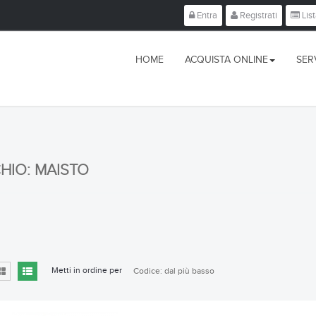
Entra
Registrati
List
HOME
ACQUISTA ONLINE
SERV
HIO: MAISTO
Metti in ordine per
Codice: dal più basso