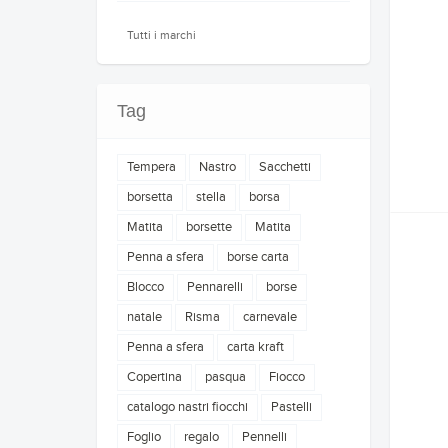
Tutti i marchi
Tag
Tempera
Nastro
Sacchetti
borsetta
stella
borsa
Matita
borsette
Matita
Penna a sfera
borse carta
Blocco
Pennarelli
borse
natale
Risma
carnevale
Penna a sfera
carta kraft
Copertina
pasqua
Fiocco
catalogo nastri fiocchi
Pastelli
Foglio
regalo
Pennelli