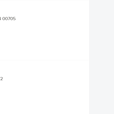
4 00705
72