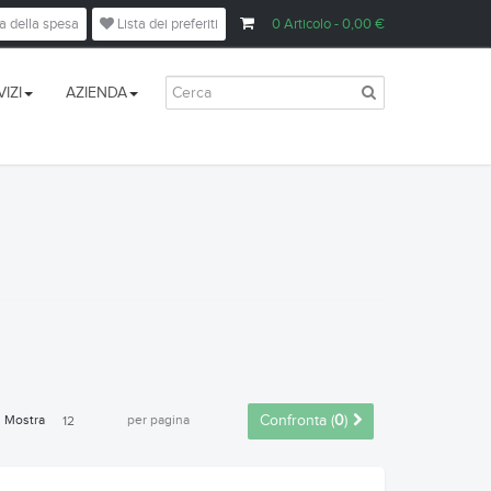
a della spesa
Lista dei preferiti
0
Articolo
- 0,00 €
IZI
AZIENDA
Mostra
per pagina
Confronta (
0
)
12