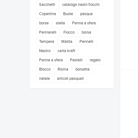
Sacchetti
catalogo nastri fiocchi
Copertina
Buste
pasqua
borse
stella
Penna a sfera
Pennarelli
Fiocco
borsa
Tempera
Matita
Pennelli
Nastro
carta kraft
Penna a sfera
Pastelli
regalo
Blocco
Risma
borsetta
natale
articoli pasquali