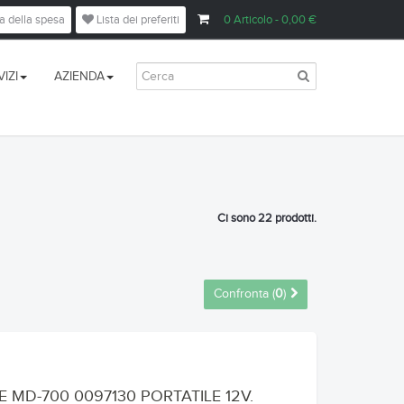
a della spesa
Lista dei preferiti
0
Articolo
- 0,00 €
IZI
AZIENDA
Ci sono 22 prodotti.
Confronta (
0
)
MD-700 0097130 PORTATILE 12V.