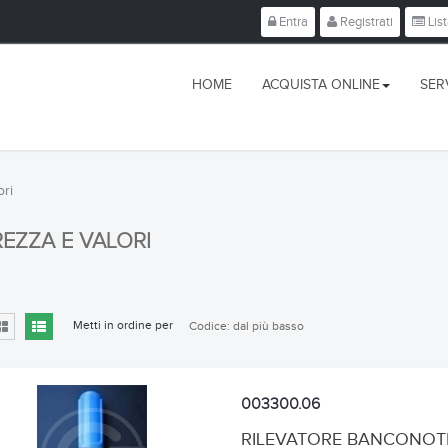
Entra
Registrati
List
HOME
ACQUISTA ONLINE
SERV
ori
REZZA E VALORI
Metti in ordine per
Codice: dal più basso
003300.06
RILEVATORE BANCONOTE 